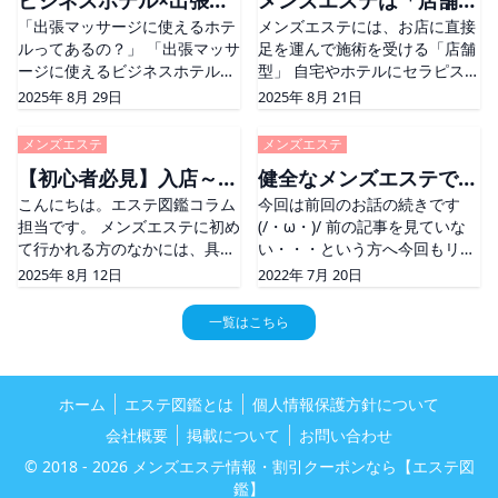
ビジネスホテル×出張マ
メンズエステは「店舗
さて、今回のコラム [&#8230;]
まお店に入って、 「あ
The post メンズエステに行く
「出張マッサージに使えるホテ
[&#8230;] The post 初心者必
メンズエステには、お店に直接
ッサージで非日常体
型」と「派遣型」どちら
なら何時？理想の時間帯をご紹
ルってあるの？」 「出張マッサ
見！メンズエステのよくある勘
足を運んで施術を受ける「店舗
験！？
を選ぶ？メリット・デメ
介 first appeared on そ
ージに使えるビジネスホテルが
違い！ first appeared on そ
型」 自宅やホテルにセラピスト
リットをご紹介
知りたい」 という疑問をお持ち
さんを派遣して施術を受けられ
2025年 8月 29日
2025年 8月 21日
ではありませんか？ &#160; そ
る「派遣型」があります。 他に
こでこの記事ではそんな出張メ
もマンションなどで施術を受け
メンズエステ
メンズエステ
ンズエステ店が多いエリアで 出
られる「プライベートサロン」
【初心者必見】入店～退
健全なメンズエステで指
張マッサー [&#8230;] The
の形態のメンズエステ
post ビジネスホテル×出張マッ
こんにちは。エステ図鑑コラム
[&#8230;] The post メンズエ
今回は前回のお話の続きです
店までの流れを解説！
名したくなるセラピスト
サージで非日常体験！？ first
担当です。 メンズエステに初め
ステは「店舗型」と「派遣型」
(/・ω・)/ 前の記事を見ていな
になる
appeared on そ
て行かれる方のなかには、具体
どちらを選ぶ？メリット・デメ
い・・・という方へ今回もリン
的な流れを知って事前準備した
リットをご紹介 first appeared
クを貼っておきますね
2025年 8月 12日
2022年 7月 20日
いという方もおられるのでは？
on そ
(*&#8217;ω&#8217;*)
今回はそんなあなたのために、
https://esthe-
一覧はこちら
メンズエステの流れを特集して
zukan.com/blog/2017/11
みました。 &#038;nbs
[&#8230;] The post 健全なメ
[&#8230;] The post 【初心者
ンズエステで指名したくなるセ
必見】入店～退店までの流れを
ホーム
エステ図鑑とは
個人情報保護方針について
ラピストになる first appeared
解説！ first appeared on そ
on そ
会社概要
掲載について
お問い合わせ
© 2018 - 2026
メンズエステ情報・割引クーポンなら【エステ図
鑑】