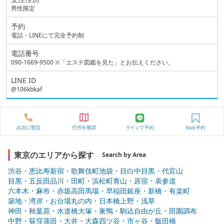
男性限定
予約
電話・LINEにて完全予約制
電話番号
090-1669-9500
※「エステ図鑑を見た」とお伝えください。
LINE ID
@106kbkaf
東京のエリアから探す
Search by Area
渋谷・恵比寿
新宿・歌舞伎町
池袋・目白
中目黒・代官山
目黒・五反田
品川・田町・浜松町
青山・原宿・表参道
六本木・麻布・赤坂
高田馬場・早稲田
銀座・新橋・有楽町
築地・湾岸・お台場
丸の内・日本橋
上野・浅草
神田・秋葉原・水道橋
大塚・巣鴨・駒込
自由が丘・田園調布
中野・荻窪
蒲田・大井・大森
四ツ谷・市ヶ谷・飯田橋