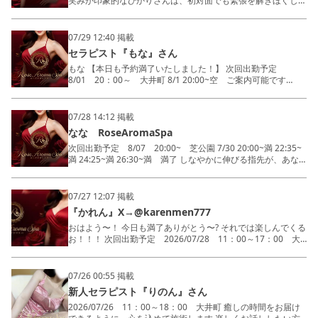
りオイルの感触に、あなたは全身で新たな快感を体感するは
笑みが印象的なひかりさんは、初対面でも緊張を解きほぐして
ず。迫力のあるオイルドバドバ施術は、鼠径部を重点的に丁寧
くれる癒し系のセラピストでございます。清楚な雰囲気とOL
に責め立て、四つん這いの体勢では彼女の巧みな手技がさらに
らしい上品さを兼ね備え、まるで都会のオアシスのような存在
際立ちます。また、コスプレや個人衣装、持ち込み衣装、ベビ
です。彼女の美しい色白の美肌は、思わず見惚れてしまうほど
07/29 12:40 掲載
ードールなど多彩なスタイルでの施術も可能。色気を纏いなが
の透明感。小柄でバランスの取れた魅惑的なボディラインは、
セラピスト『もな』さん
らも清楚さを感じさせる絶妙なバランスは、まさに予約困難な
繊細さと女性らしさを同時に感じさせてくれます。おっとりと
人気セラピストの証。ルックス重視の方にも自信を持っておす
した優しい性格で、どんなご要望にも丁寧に耳を傾ける聞き上
もな 【本日も予約満了いたしました！】 次回出勤予定
すめできる、極上のひとときを『りのん』さんがご提供しま
手。性格や接客を何より大切にし、自然な愛嬌と清潔感のある
8/01 20：00～ 大井町 8/1 20:00~空 ご案内可能です
す。ぜひ彼女の手に全てを委ねてみてください。忘れられない
笑顔でお客様をお迎えいたします。常に上品な気配りを心がけ
23:00~満 本指名様 25:20~空 ご案内可能です 7/31 20:00~
時間が、ここにはあります。
ており、忙しい日々の疲れをそっと癒してくれることでしょ
満 21:50~満 23:40~満 27:50~満 満了 ／ たくさんのご予約あ
う。 ひかりさんはレア出勤のため、出会えるチャンスはとて
りがとうございます?‍♂️ 明日以降も好評につき早めのご予約が
07/28 14:12 掲載
も貴重です。ベビードールを身に纏った際の美しさは格別で、
オススメです? ＼ 彼女のオイルトリートメントは、疲れた身体
なな RoseAromaSpa
綺麗系の魅力とOL系の品格が見事に調和したひとときをお届
と心にじんわりと染み込み、芯からほぐされるような贅沢な時
けいたします。
間を提供してくれます。滑らかな手つきと、肌に吸い付くよう
次回出勤予定 8/07 20:00~ 芝公園 7/30 20:00~満 22:35~
な丁寧な施術に身を委ねていると、現実を忘れ、至福の世界へ
満 24:25~満 26:30~満 満了 しなやかに伸びる指先が、あな
誘われることでしょう。 極上の癒しを求めるなら、もなさん
たの身体を優しく、時には妖艶に包み込む――。ななさんは、
とのひとときはまさに夢の時間。ぜひ一度その贅沢なひととき
まさに成熟した大人の女性ならではの包容力と色気を兼ね備え
を体感してください。
た存在。思わず見惚れてしまうような滑らかなライン、美しさ
07/27 12:07 掲載
の中に潜む艶やかな魅力が、心をざわめかせずにはいられませ
『かれん』X→@karenmen777
ん。 彼女が繰り出すボディケアの手技は、ただの癒しでは終
わりません。肌に触れた瞬間に全身がじわりと熱を帯び、力強
おはよう〜！ 今日も満了ありがとう〜? それでは楽しんでくる
さと繊細さが絶妙に交差するその感触は、まるで陶酔の世界へ
お！！！ 次回出勤予定 2026/07/28 11：00～17：00 大
と誘われるかのよう。丁寧な手つきで一つ一つのコリを溶かし
井町 7/25 11:00~満 13:40~満 15:30~満 満了
ていくたび、日常の疲れも、心の奥底に隠していた欲望さえ
https://x.com/karenmen777 透き通るような色白美肌と、モ
も、優しく解き放たれていきます。 大人の女性ならではの落
デルのようなオーラをまとう美人セラピスト「かれん」さん
07/26 00:55 掲載
ち着いた雰囲気と、思わずドキリとするような妖艶さ。そのす
が、ついに本日レア出勤！その綺麗な佇まいと、思わず見惚れ
新人セラピスト『りのん』さん
べてを、ななさんは惜しみなくあなたへ注ぎます。一度彼女の
てしまう小悪魔系の愛嬌ある笑顔は、初対面から心を奪われる
施術を味わえば、もう他の誰かでは満たされない――。美魔女
こと間違いなし。明るくフレンドリーな性格で、どんなお客様
2026/07/26 11：00～18：00 大井町 癒しの時間をお届け