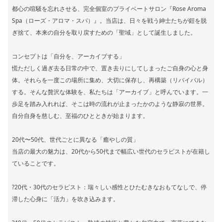
都心の喧騒を忘れさせる、完全個室のプライベートサロン『Rose Aroma
Spa（ローズ・アロマ・スパ）』。当店は、日々を戦う紳士たちが鎧を脱
ぎ捨て、本来の自分を取り戻すための「聖域」として誕生しました。
コンセプトは「自分を、アーカイブする」
慌ただしく過ぎ去る日常の中で、置き去りにしてしまったご自身の心と身
体。それらを一度この場所に集め、大切に保存し、再構築（リバイバル）
する。そんな贅沢な体験を、私たちは「アーカイブ」と呼んでいます。一
歩足を踏み入れれば、そこは時の流れが止まったかのような静寂の世界。
自分自身を慈しむ、至福のひとときが始まります。
20代〜50代、世代ごとに異なる「癒やしの質」
当店の最大の魅力は、20代から50代まで幅広い世代のセラピストが在籍し
ていることです。
?20代・30代のセラピスト：瑞々しい感性とひたむきなおもてなしで、停
滞した心身に「活力」を吹き込みます。