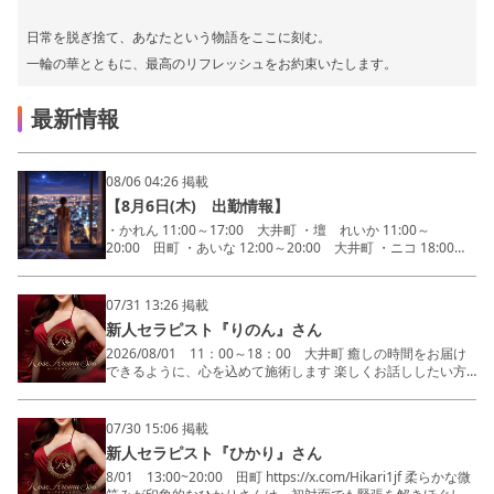
日常を脱ぎ捨て、あなたという物語をここに刻む。
一輪の華とともに、最高のリフレッシュをお約束いたします。
最新情報
08/06 04:26 掲載
【8月6日(木) 出勤情報】
・かれん 11:00～17:00 大井町 ・壇 れいか 11:00～
20:00 田町 ・あいな 12:00～20:00 大井町 ・ニコ 18:00～
翌4:00 大井町 ・あやせ 19:00～翌2:00 田町 ・橘 ゆりか
19:00～翌3:30 田町 ・一ノ瀬 あやな 芝公園 20:00～翌
2:00 ・みなみ 20:00～翌5:00 田町 ・まみこ 20:00～翌
07/31 13:26 掲載
5:00 大井町 ・りん 21:00～翌5:00 芝公園 #セラピスト #オ
新人セラピスト『りのん』さん
イルマッサージ #ローズアロマスパ 今日は8月6日です。主な
記念日として「広島平和記念日（広島原爆忌）」や「World
2026/08/01 11：00～18：00 大井町 癒しの時間をお届け
Wide Webの日」があります。 ご来店を心よりお待ちしており
できるように、心を込めて施術します 楽しくお話ししたい方
ます。
も、のんびり過ごしたい方も大歓迎です‪‪ 透き通るような色白
RoseAromaSpa 女性の柔らかさと優しさを 贅沢に感じるこ
の肌に包まれた、圧倒的な美しさと愛嬌を持つ『りのん』さ
とのできる メンズエステならではの 時間を存分にご堪能くだ
ん。思わず二度見してしまう綺麗系ルックスに、ふと見せる可
07/30 15:06 掲載
さい 癒しのリラクゼーションを... 心身ともにケアします 施術
愛い笑顔、そしておっとりとした癒し系の雰囲気が、日常の疲
新人セラピスト『ひかり』さん
に関しましては お客様のご要望ご期待に答えられる、 深い感
れを一瞬で溶かしてくれることでしょう。バストの柔らかなぬ
動のリラクゼーションを ご堪能いただけます
くもりを感じながら、積極的で大胆な手つきが生み出すたっぷ
8/01 13:00~20:00 田町 https://x.com/Hikari1jf 柔らかな微