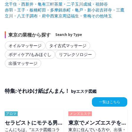
北千住・西新井・亀有
三軒茶屋・二子玉川
成城・祖師谷
赤羽・王子・板橋
町田・多摩
錦糸町・亀戸・新小岩
吉祥寺・三鷹
立川・八王子
調布・府中
西東京周辺
福生・青梅
その他
埼玉
東京の業種から探す
Search by Type
オイルマッサージ
タイ古式マッサージ
ボディケア/もみほぐし
リフレクソロジー
出張マッサージ
特集:それゆけ紙ぱんまん！
byエステ図鑑
一覧はこちら
アロマ
メンズエステ
セラピストにモテる男は
東京でメンズエステを楽
こんにちは、“エステ図鑑コラ
東京に住んでいる方や、出張・
肌から違う？今日から始
しむなら？おすすめエリ