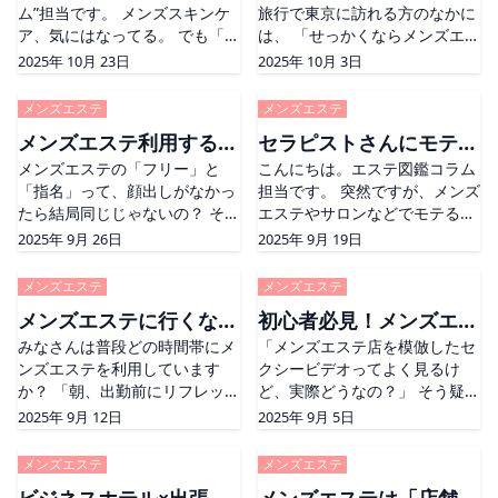
ム”担当です。 メンズスキンケ
旅行で東京に訪れる方のなかに
めるスキンケア
アガイド
ア、気にはなってる。 でも「何
は、 「せっかくならメンズエス
使えばいいの？」「正直めんど
テを利用してみたい！」という
2025年 10月 23日
2025年 10月 3日
くさい…」と思ってる人、多い
方も多いのではないでしょう
のではないでしょうか。 今は化
か。 しかし、東京はとにかく広
メンズエステ
メンズエステ
粧水や洗顔料も豊富で、選ぶだ
く、数えきれないほどのメンズ
メンズエステ利用するな
セラピストさんにモテる
けでも一苦労。 で [&#8230;]
エステ店があります。
The post セラピストにモテる
メンズエステの「フリー」と
[&#8230;] The post 東京でメ
こんにちは。エステ図鑑コラム
らフリー？指名？
ダンディ客とは？
男は肌から違う？今日から始め
「指名」って、顔出しがなかっ
ンズエステを楽しむなら？おす
担当です。 突然ですが、メンズ
るスキンケア first appeared
たら結局同じじゃないの？ そう
すめエリアガイド first
エステやサロンなどでモテる男
on そ
思っている方、意外と多いので
appeared on そ
性ってどんな人だと思います
2025年 9月 26日
2025年 9月 19日
はないでしょうか。 確かに、顔
か? それはずばり「ダンディな
写真がないセラピストばかりだ
男性」です！！ ダンディな男性
メンズエステ
メンズエステ
と、誰を選んでも違いが分かり
はセラピストさん的にもサービ
メンズエステに行くなら
初心者必見！メンズエス
にくいですよね 笑 で
スしたいお客様「第一
[&#8230;] The post メンズエ
みなさんは普段どの時間帯にメ
[&#8230;] The post セラピス
「メンズエステ店を模倣したセ
何時？理想の時間帯をご
テのよくある勘違い！
ステ利用するならフリー？指
ンズエステを利用しています
トさんにモテるダンディ客と
クシービデオってよく見るけ
紹介
名？ first appeared on そ
か？ 「朝、出勤前にリフレッシ
は？ first appeared on そ
ど、実際どうなの？」 そう疑問
ュしたい」 「夜、仕事終わりに
に感じたことはありませんか？
2025年 9月 12日
2025年 9月 5日
ゆっくり疲れを癒したい」 とい
特に、メンズエステ初心者の方
ったように、エステを利用する
などは、メンズエステが実際に
メンズエステ
メンズエステ
タイミングは人それぞれです。
どんなお店なのか分からないま