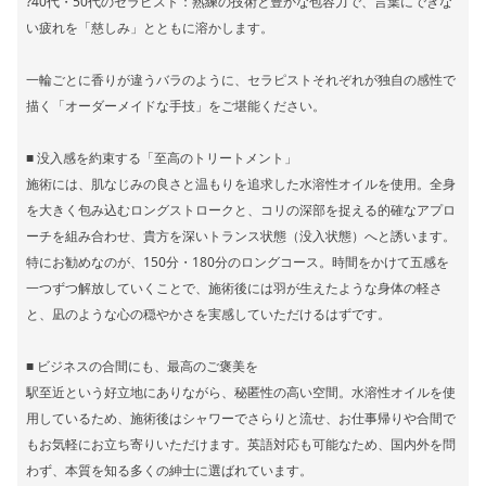
?40代・50代のセラピスト：熟練の技術と豊かな包容力で、言葉にできな
い疲れを「慈しみ」とともに溶かします。
一輪ごとに香りが違うバラのように、セラピストそれぞれが独自の感性で
描く「オーダーメイドな手技」をご堪能ください。
■ 没入感を約束する「至高のトリートメント」
施術には、肌なじみの良さと温もりを追求した水溶性オイルを使用。全身
を大きく包み込むロングストロークと、コリの深部を捉える的確なアプロ
ーチを組み合わせ、貴方を深いトランス状態（没入状態）へと誘います。
特にお勧めなのが、150分・180分のロングコース。時間をかけて五感を
一つずつ解放していくことで、施術後には羽が生えたような身体の軽さ
と、凪のような心の穏やかさを実感していただけるはずです。
■ ビジネスの合間にも、最高のご褒美を
駅至近という好立地にありながら、秘匿性の高い空間。水溶性オイルを使
用しているため、施術後はシャワーでさらりと流せ、お仕事帰りや合間で
もお気軽にお立ち寄りいただけます。英語対応も可能なため、国内外を問
わず、本質を知る多くの紳士に選ばれています。