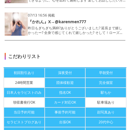
が贈る、極上のひとときをぜひ体験してください。
ともすぐに打ち解け、まるで昔からの知り合いのような心地よ
できるように、心を込めて施術します 楽しくお話ししたい方
さを提供します。 かれんさんは聞き上手で、あなたの疲れや
も、のんびり過ごしたい方も大歓迎です‪‪ 透き通るような色白
ストレスを優しく受け止めてくれる癒やしのスペシャリスト。
の肌に包まれた、圧倒的な美しさと愛嬌を持つ『りのん』さ
細くしなやかな身体から繰り出される濃厚施術は、心も身体も
ん。思わず二度見してしまう綺麗系ルックスに、ふと見せる可
07/13 16:56 掲載
深く包み込むような心地よさ。特に強圧の施術は圧巻で、日々
愛い笑顔、そしておっとりとした癒し系の雰囲気が、日常の疲
『かれん』X→@karenmen777
の疲れをしっかりほぐしてくれます。カエル足の手技には絶対
れを一瞬で溶かしてくれることでしょう。バストの柔らかなぬ
の自信を持ち、そのテクニックはまさに超イチオシセラピスト
くもりを感じながら、積極的で大胆な手つきが生み出すたっぷ
昨日もぎちぎち満枠?ありがとうございました? 延長まで嬉し
さん！
りオイルの感触に、あなたは全身で新たな快感を体感するは
かったー? 全身で感じてくれて嬉しかった? そして！ローズア
ず。迫力のあるオイルドバドバ施術は、鼠径部を重点的に丁寧
ロマスパはとにかくルームが綺麗！お風呂も清潔感あって気持
に責め立て、四つん這いの体勢では彼女の巧みな手技がさらに
ちよくシャワー浴びれるよん?? ご来店を心よりお待ちしてお
際立ちます。また、コスプレや個人衣装、持ち込み衣装、ベビ
ります。
ードールなど多彩なスタイルでの施術も可能。色気を纏いなが
RoseAromaSpa
こだわりリスト
らも清楚さを感じさせる絶妙なバランスは、まさに予約困難な
人気セラピストの証。ルックス重視の方にも自信を持っておす
すめできる、極上のひとときを『りのん』さんがご提供しま
す。ぜひ彼女の手に全てを委ねてみてください。忘れられない
初回割引あり
深夜受付
早朝受付
時間が、ここにはあります。
24時間営業
団体様歓迎
完全個室
日本人セラピストのみ
指名OK
駅ちか
領収書発行OK
カード対応OK
駐車場あり
当日予約可能
事前予約可能
顔写真あり
セラピストブログあり
出張OK
20代中心