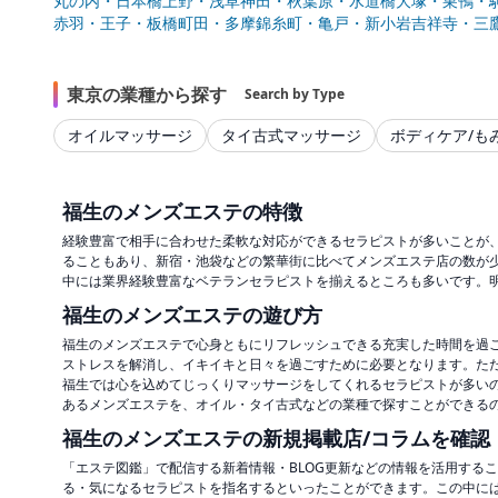
丸の内・日本橋
上野・浅草
神田・秋葉原・水道橋
大塚・巣鴨・
赤羽・王子・板橋
町田・多摩
錦糸町・亀戸・新小岩
吉祥寺・三
東京の業種から探す
Search by Type
オイルマッサージ
タイ古式マッサージ
ボディケア/も
福生のメンズエステの特徴
経験豊富で相手に合わせた柔軟な対応ができるセラピストが多いことが
ることもあり、新宿・池袋などの繁華街に比べてメンズエステ店の数が
中には業界経験豊富なベテランセラピストを揃えるところも多いです。
福生のメンズエステの遊び方
福生のメンズエステで心身ともにリフレッシュできる充実した時間を過
ストレスを解消し、イキイキと日々を過ごすために必要となります。た
福生では心を込めてじっくりマッサージをしてくれるセラピストが多い
あるメンズエステを、オイル・タイ古式などの業種で探すことができる
福生のメンズエステの新規掲載店/コラムを確認
「エステ図鑑」で配信する新着情報・BLOG更新などの情報を活用する
る・気になるセラピストを指名するといったことができます。この中に