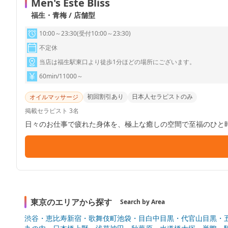
Men's Este Bliss
福生・青梅 / 店舗型
10:00～23:30(受付10:00～23:30)
不定休
当店は福生駅東口より徒歩1分ほどの場所にございます。
60min/11000～
初回割引あり
日本人セラピストのみ
オイルマッサージ
掲載セラピスト 3名
日々のお仕事で疲れた身体を、極上な癒しの空間で至福のひと時を過ごして
を使用し全身のマッサージを行います
東京のエリアから探す
Search by Area
渋谷・恵比寿
新宿・歌舞伎町
池袋・目白
中目黒・代官山
目黒・