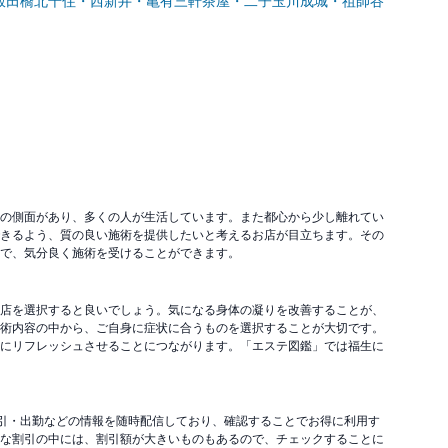
飯田橋
北千住・西新井・亀有
三軒茶屋・二子玉川
成城・祖師谷
の側面があり、多くの人が生活しています。また都心から少し離れてい
きるよう、質の良い施術を提供したいと考えるお店が目立ちます。その
で、気分良く施術を受けることができます。
店を選択すると良いでしょう。気になる身体の凝りを改善することが、
術内容の中から、ご自身に症状に合うものを選択することが大切です。
にリフレッシュさせることにつながります。「エステ図鑑」では福生に
割引・出勤などの情報を随時配信しており、確認することでお得に利用す
な割引の中には、割引額が大きいものもあるので、チェックすることに