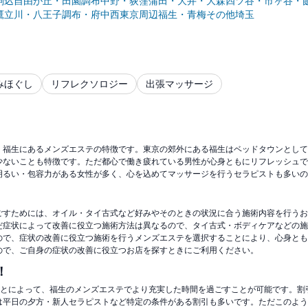
駒込
自由が丘・田園調布
中野・荻窪
蒲田・大井・大森
四ツ谷・市ヶ谷・
鷹
立川・八王子
調布・府中
西東京周辺
福生・青梅
その他
埼玉
みほぐし
リフレクソロジー
出張マッサージ
、福生にあるメンズエステの特徴です。東京の郊外にある福生はベッドタウンとして
少ないことも特徴です。ただ都心で働き疲れている男性が心身ともにリフレッシュで
明るい・包容力がある女性が多く、心を込めてマッサージを行うセラピストも多いの
ごすためには、オイル・タイ古式など好みやそのときの状況に合う施術内容を行うお
だ症状によって改善に役立つ施術方法は異なるので、タイ古式・ボディケアなどの施
ので、症状の改善に役立つ施術を行うメンズエステを選択することにより、心身とも
ので、ご自身の症状の改善に役立つお店を探すときにご利用ください。
！
ことによって、福生のメンズエステでより充実した時間を過ごすことが可能です。
は平日の夕方・新人セラピストなど特定の条件がある割引も多いです。ただこのよう