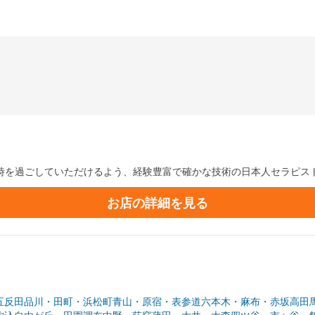
いただけるよう、経験豊富で確かな技術の日本人セラピストがおもてなしいたします。
。 温かなオイルと温かなセラピストの手でお疲れを癒します。
お店の詳細を見る
五反田
品川・田町・浜松町
青山・原宿・表参道
六本木・麻布・赤坂
高田