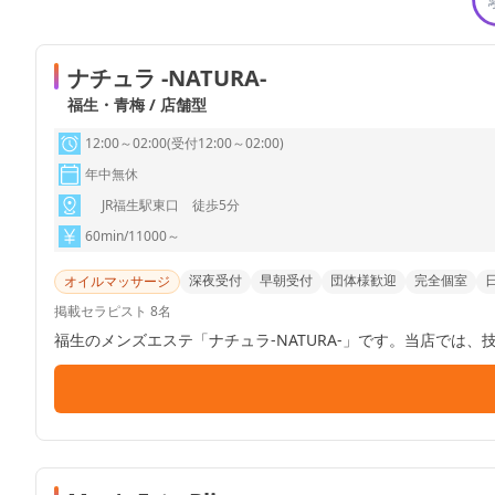
ナチュラ -NATURA-
福生・青梅 / 店舗型
12:00～02:00(受付12:00～02:00)
年中無休
JR福生駅東口 徒歩5分
60min/11000～
深夜受付
早朝受付
団体様歓迎
完全個室
オイルマッサージ
掲載セラピスト 8名
福生のメンズエステ「ナチュラ-NATURA-」です。当店で
じる事のなかった心と体の究極の癒やしをお届けしております