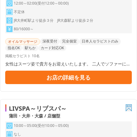
12:00～02:00(受付12:00～00:00)
不定休
JR大井町駅より徒歩３分 JR大森駅より徒歩２分
80/16000～
深夜受付
完全個室
日本人セラピストのみ
オイルマッサージ
指名OK
駅ちか
カード対応OK
掲載セラピスト 10名
女性はスーツ姿で貴方をお迎えいたします。 二人でソファーに座
り施術について打ち合わせをして下さい。 施術前のシャワーを浴
びて頂き、その間に女性は施術着に着替えます。 シャワーを浴び
お店の詳細を見る
たら紙パンツを着用して頂き背面から施術開始となります。 高級
温感ジェルをふんだんに使い足の先までゆっくりとマッサージし
ていきます。 煩わしいオプションは無く、ディープリンパもコー
スに含まれております。 施術後は再びシャワーにてジェルを流し
てください。 水溶性のジェルを使用しているので簡単に流すこと
LIVSPA～リブスパ～
が出来ます。
蒲田・大井・大森 / 店舗型
10:00～05:00(受付10:00～05:00)
なし