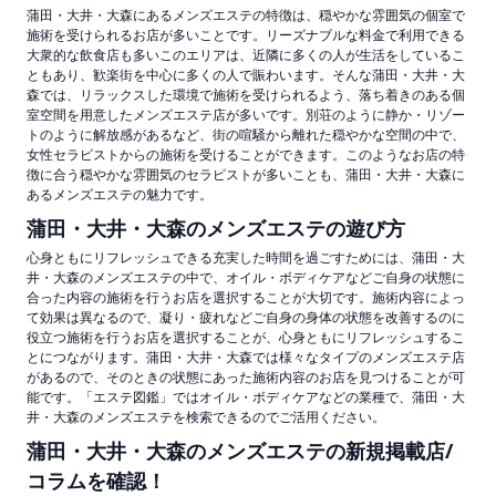
蒲田・大井・大森にあるメンズエステの特徴は、穏やかな雰囲気の個室で
施術を受けられるお店が多いことです。リーズナブルな料金で利用できる
大衆的な飲食店も多いこのエリアは、近隣に多くの人が生活をしているこ
ともあり、歓楽街を中心に多くの人で賑わいます。そんな蒲田・大井・大
森では、リラックスした環境で施術を受けられるよう、落ち着きのある個
室空間を用意したメンズエステ店が多いです。別荘のように静か・リゾー
トのように解放感があるなど、街の喧騒から離れた穏やかな空間の中で、
女性セラピストからの施術を受けることができます。このようなお店の特
徴に合う穏やかな雰囲気のセラピストが多いことも、蒲田・大井・大森に
あるメンズエステの魅力です。
蒲田・大井・大森のメンズエステの遊び方
心身ともにリフレッシュできる充実した時間を過ごすためには、蒲田・大
井・大森のメンズエステの中で、オイル・ボディケアなどご自身の状態に
合った内容の施術を行うお店を選択することが大切です。施術内容によっ
て効果は異なるので、凝り・疲れなどご自身の身体の状態を改善するのに
役立つ施術を行うお店を選択することが、心身ともにリフレッシュするこ
とにつながります。蒲田・大井・大森では様々なタイプのメンズエステ店
があるので、そのときの状態にあった施術内容のお店を見つけることが可
能です。「エステ図鑑」ではオイル・ボディケアなどの業種で、蒲田・大
井・大森のメンズエステを検索できるのでご活用ください。
蒲田・大井・大森のメンズエステの新規掲載店/
コラムを確認！