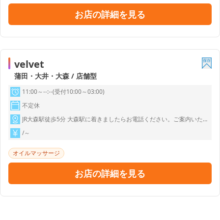
しの隠れ家です。 独自の施術で…心と身体に最高の癒やしを!! ぜ
ひ一度、当店のおもてなしをご体感してくださいませ★
お店の詳細を見る
velvet
蒲田・大井・大森 / 店舗型
11:00～--:--(受付10:00～03:00)
不定休
JR大森駅徒歩5分 大森駅に着きましたらお電話ください。ご案内いたします。
/～
オイルマッサージ
お店の詳細を見る