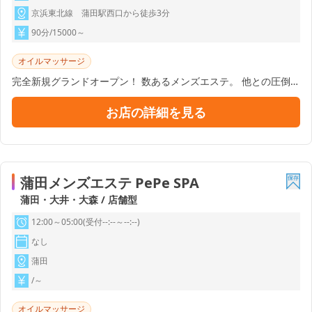
京浜東北線 蒲田駅西口から徒歩3分
90分/15000～
オイルマッサージ
完全新規グランドオープン！ 数あるメンズエステ。 他との圧倒的
な差を感じていただきたく従業員一同、研鑽に研鑽を重ね、 最上
級のおもてなしの準備をしております。 皆様の記憶の1ページに
お店の詳細を見る
鮮烈に残る時間をお約束致します。
蒲田メンズエステ PePe SPA
蒲田・大井・大森 / 店舗型
12:00～05:00(受付--:--～--:--)
なし
蒲田
/～
オイルマッサージ