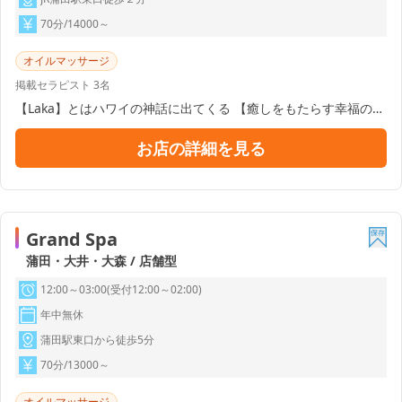
70分/14000～
オイルマッサージ
掲載セラピスト 3名
【Laka】とはハワイの神話に出てくる 【癒しをもたらす幸福の女
神】の名前です。 また会いたくなる、また来たくなる、 そんなお
店にしたいとの想いから、 【ラカマタ】と名付けました。 癒しを
お店の詳細を見る
もたらす幸福の 女神のようなセラピストがいる、 また来たくなる
蒲田のお店。 Salon Laka Mataを 宜しくお願い申し上げます。
Grand Spa
蒲田・大井・大森 / 店舗型
12:00～03:00(受付12:00～02:00)
年中無休
蒲田駅東口から徒歩5分
70分/13000～
オイルマッサージ