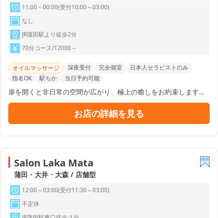
11:00～00:00(受付10:00～03:00)
なし
JR蒲田駅より徒歩2分
70分コース/12000～
深夜受付
完全個室
日本人セラピストのみ
オイルマッサージ
指名OK
駅ちか
当日予約可能
扉を開くと非日常の空間が広がり、極上の癒しをお約束します。
「とにかく気持ちの良いマッサージ」と、ホスピタリティに満ち
た「愛といたわりの心」で、貴方の身体と心を癒して差し上げた
お店の詳細を見る
い。 そんな思いからHiper(イーペル)は生まれました。 オトナの
隠れ家で、セラピストの指先に身も心も委ねて…。 二人きりの特
別な関係をお楽しみください。
Salon Laka Mata
蒲田・大井・大森 / 店舗型
12:00～03:00(受付11:30～03:00)
不定休
JR蒲田駅東口徒歩２分