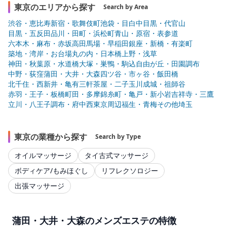
東京のエリアから探す
Search by Area
渋谷・恵比寿
新宿・歌舞伎町
池袋・目白
中目黒・代官山
目黒・五反田
品川・田町・浜松町
青山・原宿・表参道
六本木・麻布・赤坂
高田馬場・早稲田
銀座・新橋・有楽町
築地・湾岸・お台場
丸の内・日本橋
上野・浅草
神田・秋葉原・水道橋
大塚・巣鴨・駒込
自由が丘・田園調布
中野・荻窪
蒲田・大井・大森
四ツ谷・市ヶ谷・飯田橋
北千住・西新井・亀有
三軒茶屋・二子玉川
成城・祖師谷
赤羽・王子・板橋
町田・多摩
錦糸町・亀戸・新小岩
吉祥寺・三鷹
立川・八王子
調布・府中
西東京周辺
福生・青梅
その他
埼玉
東京の業種から探す
Search by Type
オイルマッサージ
タイ古式マッサージ
ボディケア/もみほぐし
リフレクソロジー
出張マッサージ
蒲田・大井・大森のメンズエステの特徴