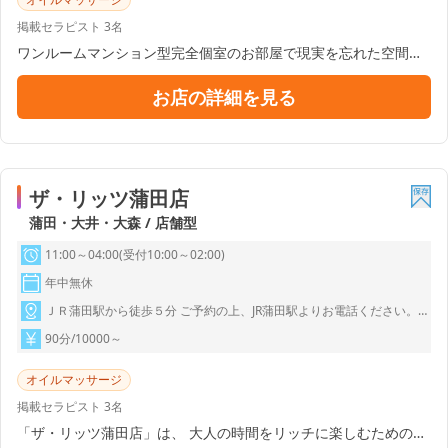
掲載セラピスト 3名
ワンルームマンション型完全個室のお部屋で現実を忘れた空間を
味わってください！！ 当店が選び抜いた厳選したセラピストと、
水溶性マッサージオイルを使用した当店でしか味わえないとびっ
お店の詳細を見る
きりの施術を当店自慢のセラピストで是非とも堪能してくださ
い！！
ザ・リッツ蒲田店
蒲田・大井・大森 / 店舗型
11:00～04:00(受付10:00～02:00)
年中無休
ＪＲ蒲田駅から徒歩５分 ご予約の上、JR蒲田駅よりお電話ください。 当店までの道順を丁寧にご案内させていただきます。
90分/10000～
オイルマッサージ
掲載セラピスト 3名
「ザ・リッツ蒲田店」は、 大人の時間をリッチに楽しむための癒