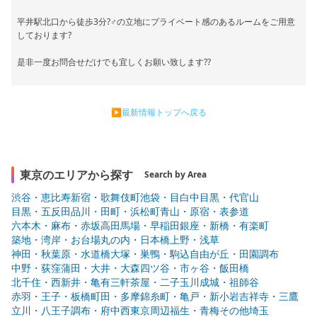
平井駅北口から徒歩3分?‍♂️の立地にプライベート感のあるルームをご用意
しております?
是非一度お問合せだけでも宜しくお願い致します??
▶最新情報トップへ戻る
東京のエリアから探す
Search by Area
渋谷・恵比寿
新宿・歌舞伎町
池袋・目白
中目黒・代官山
目黒・五反田
品川・田町・浜松町
青山・原宿・表参道
六本木・麻布・赤坂
高田馬場・早稲田
銀座・新橋・有楽町
築地・湾岸・お台場
丸の内・日本橋
上野・浅草
神田・秋葉原・水道橋
大塚・巣鴨・駒込
自由が丘・田園調布
中野・荻窪
蒲田・大井・大森
四ツ谷・市ヶ谷・飯田橋
北千住・西新井・亀有
三軒茶屋・二子玉川
成城・祖師谷
赤羽・王子・板橋
町田・多摩
錦糸町・亀戸・新小岩
吉祥寺・三鷹
立川・八王子
調布・府中
西東京周辺
福生・青梅
その他
埼玉