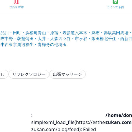
田
品川・田町・浜松町
青山・原宿・表参道
六本木・麻布・赤坂
高田馬場
調布
中野・荻窪
蒲田・大井・大森
四ツ谷・市ヶ谷・飯田橋
北千住・西新
府中
西東京周辺
福生・青梅
その他
埼玉
ぐし
リフレクソロジー
出張マッサージ
:
/home/dom
simplexml_load_file(https://esthe-
zukan.com
zukan.com/blog/feed): Failed