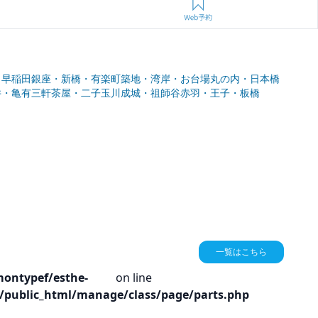
・早稲田
銀座・新橋・有楽町
築地・湾岸・お台場
丸の内・日本橋
井・亀有
三軒茶屋・二子玉川
成城・祖師谷
赤羽・王子・板橋
一覧はこちら
ontypef/esthe-
on line
/public_html/manage/class/page/parts.php