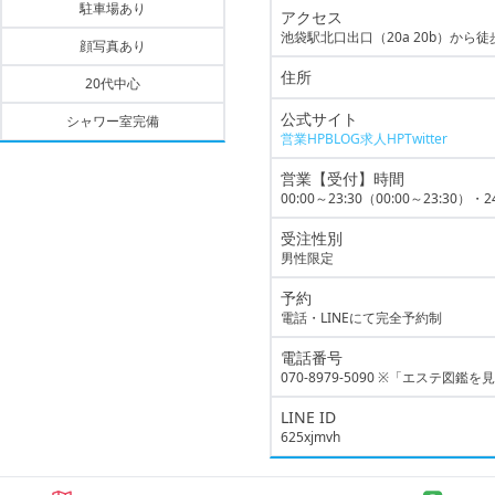
駐車場あり
アクセス
池袋駅北口出口（20a 20b）から徒
顔写真あり
住所
20代中心
公式サイト
シャワー室完備
営業HP
BLOG
求人HP
Twitter
営業【受付】時間
00:00～23:30（00:00～23:3
受注性別
男性限定
予約
電話・LINEにて完全予約制
電話番号
070-8979-5090
※「エステ図鑑を見
LINE ID
625xjmvh