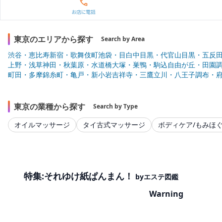
東京のエリアから探す
Search by Area
渋谷・恵比寿
新宿・歌舞伎町
池袋・目白
中目黒・代官山
目黒・五反
上野・浅草
神田・秋葉原・水道橋
大塚・巣鴨・駒込
自由が丘・田園
町田・多摩
錦糸町・亀戸・新小岩
吉祥寺・三鷹
立川・八王子
調布・
東京の業種から探す
Search by Type
オイルマッサージ
タイ古式マッサージ
ボディケア/もみほ
特集:それゆけ紙ぱんまん！
byエステ図鑑
Warning