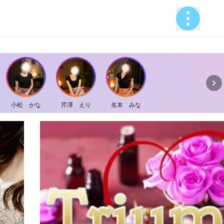
小松 かな
芹澤 えり
名本 みな