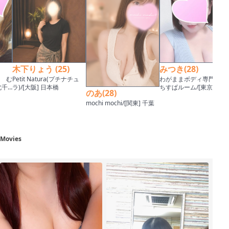
木下りょう (25)
みつき(28)
 む
Petit Natura(プチナチュ
わがままボディ専門店 
北千
ラ)/[大阪] 日本橋
ちすぱルーム/[東京] 北千
のあ(28)
住・西新井・亀有
mochi mochi/[関東] 千葉
 Movies