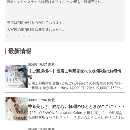
※ポイントシステムの詳細はオフィシャルHPをご確認下さい。
- - - - - -
当店は明朗会計を心がけております。
入室後の追加料金は発生致しません。
- - - - - -
最新情報
08/09 19:37 掲載
【ご新規様へ】当店ご利用初めてのお客様のお得情
報！
初回ご利用特別価格 -当店ご利用初めてのお客様のお得情報-
ご新規様 特別価格 90分 14,000円 120分 19,000円 150分
24,000円 ベロサボンでは標準装備 初回指名料金...0円！ た
っぷりオイル...0円！ ディープリンパ...0円！
08/09 17:06 掲載
- - - - - - 当店は明朗会計を心がけておりま
香る美しさ、純な心。極潤のひとときがここに・・・
す。 入室後の追加料金は発生致しません。
- - - - - - ～美しく、透明感ある純粋無垢な
【BELLO SAVON-Relaxation Salon-京橋】 美しく、透明感あ
セラピストと、 サボンのような良い香りにふわりと優しく包
る純粋無垢なセラピストと、サボンのような良い香りにふわり
まれた 極潤な空間をお楽しみくださいませ～
と優しく包まれた極潤な空間をお楽しみいただけるお店 -
MENU - 90分14,000円 120分19,000円 150分24,000円 ★
08/09 12:08 掲載