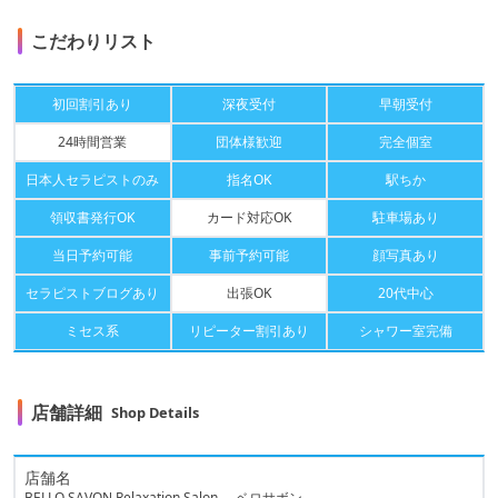
こだわりリスト
初回割引あり
深夜受付
早朝受付
24時間営業
団体様歓迎
完全個室
日本人セラピストのみ
指名OK
駅ちか
領収書発行OK
カード対応OK
駐車場あり
当日予約可能
事前予約可能
顔写真あり
セラピストブログあり
出張OK
20代中心
ミセス系
リピーター割引あり
シャワー室完備
店舗詳細
Shop Details
店舗名
BELLO SAVON Relaxation Salon -ベロサボン-