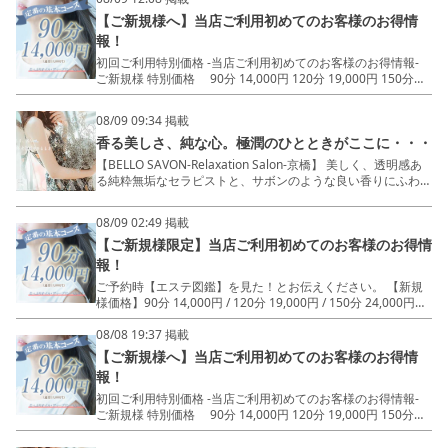
指名料/オイル倍量/Dリンパ全てコミ - Salon DATE 場所：都
【ご新規様へ】当店ご利用初めてのお客様のお得情
島区東野田町1 最寄：京橋駅徒歩 5分圏内 TEL： 080-3866-
0300
報！
初回ご利用特別価格 -当店ご利用初めてのお客様のお得情報-
ご新規様 特別価格 90分 14,000円 120分 19,000円 150分
24,000円 ベロサボンでは標準装備 初回指名料金...0円！ た
っぷりオイル...0円！ ディープリンパ...0円！
08/09 09:34 掲載
- - - - - - 当店は明朗会計を心がけておりま
香る美しさ、純な心。極潤のひとときがここに・・・
す。 入室後の追加料金は発生致しません。
- - - - - - ～美しく、透明感ある純粋無垢な
【BELLO SAVON-Relaxation Salon-京橋】 美しく、透明感あ
セラピストと、 サボンのような良い香りにふわりと優しく包
る純粋無垢なセラピストと、サボンのような良い香りにふわり
まれた 極潤な空間をお楽しみくださいませ～
と優しく包まれた極潤な空間をお楽しみいただけるお店 -
MENU - 90分14,000円 120分19,000円 150分24,000円 ★
08/09 02:49 掲載
指名料/オイル倍量/Dリンパ全てコミ - Salon DATE 場所：都
【ご新規様限定】当店ご利用初めてのお客様のお得情
島区東野田町1 最寄：京橋駅徒歩 5分圏内 TEL： 080-3866-
0300
報！
ご予約時【エステ図鑑】を見た！とお伝えください。 【新規
様価格】90分 14,000円 / 120分 19,000円 / 150分 24,000円
【当店標準装備】 初回指名料金...0円！ たっぷりオイル...0
円！ ディープリンパ...0円！ 初回ご利用ポイント...1000Pt贈
08/08 19:37 掲載
呈！
【ご新規様へ】当店ご利用初めてのお客様のお得情
報！
初回ご利用特別価格 -当店ご利用初めてのお客様のお得情報-
ご新規様 特別価格 90分 14,000円 120分 19,000円 150分
24,000円 ベロサボンでは標準装備 初回指名料金...0円！ た
っぷりオイル...0円！ ディープリンパ...0円！