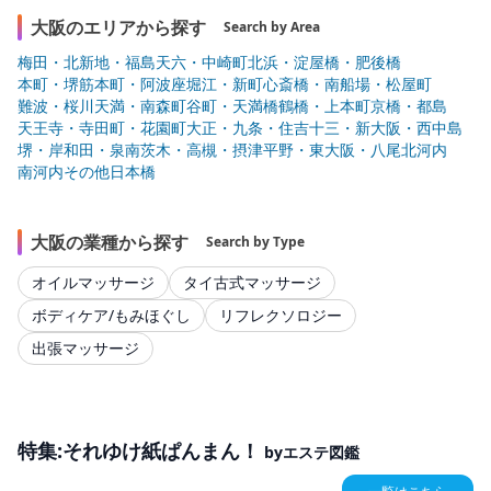
大阪のエリアから探す
Search by Area
梅田・北新地・福島
天六・中崎町
北浜・淀屋橋・肥後橋
本町・堺筋本町・阿波座
堀江・新町
心斎橋・南船場・松屋町
難波・桜川
天満・南森町
谷町・天満橋
鶴橋・上本町
京橋・都島
天王寺・寺田町・花園町
大正・九条・住吉
十三・新大阪・西中島
堺・岸和田・泉南
茨木・高槻・摂津
平野・東大阪・八尾
北河内
南河内
その他
日本橋
大阪の業種から探す
Search by Type
オイルマッサージ
タイ古式マッサージ
ボディケア/もみほぐし
リフレクソロジー
出張マッサージ
特集:それゆけ紙ぱんまん！
byエステ図鑑