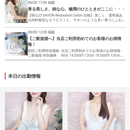
08/08 17:06 掲載
- - - - - - 当店は明朗会計を心がけておりま
香る美しさ、純な心。極潤のひとときがここに・・・
す。 入室後の追加料金は発生致しません。
- - - - - - ～美しく、透明感ある純粋無垢な
【BELLO SAVON-Relaxation Salon-京橋】 美しく、透明感あ
セラピストと、 サボンのような良い香りにふわりと優しく包
る純粋無垢なセラピストと、サボンのような良い香りにふわり
まれた 極潤な空間をお楽しみくださいませ～
と優しく包まれた極潤な空間をお楽しみいただけるお店 -
MENU - 90分14,000円 120分19,000円 150分24,000円 ★
08/08 12:08 掲載
指名料/オイル倍量/Dリンパ全てコミ - Salon DATE 場所：都
【ご新規様へ】当店ご利用初めてのお客様のお得情
島区東野田町1 最寄：京橋駅徒歩 5分圏内 TEL： 080-3866-
0300
報！
初回ご利用特別価格 -当店ご利用初めてのお客様のお得情報-
ご新規様 特別価格 90分 14,000円 120分 19,000円 150分
24,000円 ベロサボンでは標準装備 初回指名料金...0円！ た
っぷりオイル...0円！ ディープリンパ...0円！
- - - - - - 当店は明朗会計を心がけておりま
す。 入室後の追加料金は発生致しません。
本日の出勤情報
- - - - - - ～美しく、透明感ある純粋無垢な
セラピストと、 サボンのような良い香りにふわりと優しく包
まれた 極潤な空間をお楽しみくださいませ～