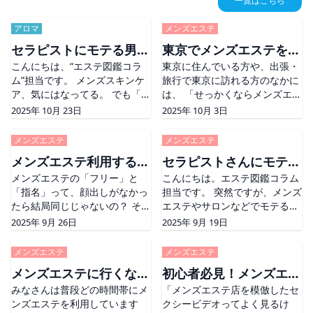
一覧はこちら
アロマ
メンズエステ
セラピストにモテる男は
東京でメンズエステを楽
こんにちは、“エステ図鑑コラ
東京に住んでいる方や、出張・
肌から違う？今日から始
しむなら？おすすめエリ
ム”担当です。 メンズスキンケ
旅行で東京に訪れる方のなかに
めるスキンケア
アガイド
ア、気にはなってる。 でも「何
は、 「せっかくならメンズエス
使えばいいの？」「正直めんど
テを利用してみたい！」という
2025年 10月 23日
2025年 10月 3日
くさい…」と思ってる人、多い
方も多いのではないでしょう
のではないでしょうか。 今は化
か。 しかし、東京はとにかく広
メンズエステ
メンズエステ
粧水や洗顔料も豊富で、選ぶだ
く、数えきれないほどのメンズ
メンズエステ利用するな
セラピストさんにモテる
けでも一苦労。 で [&#8230;]
エステ店があります。
The post セラピストにモテる
メンズエステの「フリー」と
[&#8230;] The post 東京でメ
こんにちは。エステ図鑑コラム
らフリー？指名？
ダンディ客とは？
男は肌から違う？今日から始め
「指名」って、顔出しがなかっ
ンズエステを楽しむなら？おす
担当です。 突然ですが、メンズ
るスキンケア first appeared
たら結局同じじゃないの？ そう
すめエリアガイド first
エステやサロンなどでモテる男
on そ
思っている方、意外と多いので
appeared on そ
性ってどんな人だと思います
2025年 9月 26日
2025年 9月 19日
はないでしょうか。 確かに、顔
か? それはずばり「ダンディな
写真がないセラピストばかりだ
男性」です！！ ダンディな男性
メンズエステ
メンズエステ
と、誰を選んでも違いが分かり
はセラピストさん的にもサービ
メンズエステに行くなら
初心者必見！メンズエス
にくいですよね 笑 で
スしたいお客様「第一
[&#8230;] The post メンズエ
みなさんは普段どの時間帯にメ
[&#8230;] The post セラピス
「メンズエステ店を模倣したセ
何時？理想の時間帯をご
テのよくある勘違い！
ステ利用するならフリー？指
ンズエステを利用しています
トさんにモテるダンディ客と
クシービデオってよく見るけ
紹介