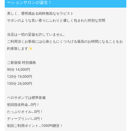
ーションサロンが誕生！
美しく、透明感ある純粋無垢なセラピスト
サボンのような良い香りにふわりと優しく包まれた特別な空間
当店は一切の妥協を許していません。
ご利用頂くお客様には心身ともにくつろげる最高のお時間になることをお
約束致します✨
ご新規様 特別価格
90分 14,000円
120分 19,000円
150分 24,000円
ベロサボンでは標準装備
初回指名料金...0円！
たっぷりオイル...0円！
ディープリンパ...0円！
初回ご利用ポイント...1000Pt贈呈！