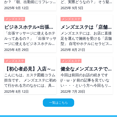
名？ first appeared on そ
か？ 「朝、出勤前にリフレッシ
は？ first appeared on そ
ど、実際どうなの？」 そう疑問
ュしたい」 「夜、仕事終わりに
に感じたことはありませんか？
2025年 9月 12日
2025年 9月 5日
ゆっくり疲れを癒したい」 とい
特に、メンズエステ初心者の方
ったように、エステを利用する
などは、メンズエステが実際に
メンズエステ
メンズエステ
タイミングは人それぞれです。
どんなお店なのか分からないま
ビジネスホテル×出張マ
メンズエステは「店舗
さて、今回のコラム [&#8230;]
まお店に入って、 「あ
The post メンズエステに行く
「出張マッサージに使えるホテ
[&#8230;] The post 初心者必
メンズエステには、お店に直接
ッサージで非日常体
型」と「派遣型」どちら
なら何時？理想の時間帯をご紹
ルってあるの？」 「出張マッサ
見！メンズエステのよくある勘
足を運んで施術を受ける「店舗
験！？
を選ぶ？メリット・デメ
介 first appeared on そ
ージに使えるビジネスホテルが
違い！ first appeared on そ
型」 自宅やホテルにセラピスト
リットをご紹介
知りたい」 という疑問をお持ち
さんを派遣して施術を受けられ
2025年 8月 29日
2025年 8月 21日
ではありませんか？ &#160; そ
る「派遣型」があります。 他に
こでこの記事ではそんな出張メ
もマンションなどで施術を受け
メンズエステ
メンズエステ
ンズエステ店が多いエリアで 出
られる「プライベートサロン」
【初心者必見】入店～退
健全なメンズエステで指
張マッサー [&#8230;] The
の形態のメンズエステ
post ビジネスホテル×出張マッ
こんにちは。エステ図鑑コラム
[&#8230;] The post メンズエ
今回は前回のお話の続きです
店までの流れを解説！
名したくなるセラピスト
サージで非日常体験！？ first
担当です。 メンズエステに初め
ステは「店舗型」と「派遣型」
(/・ω・)/ 前の記事を見ていな
になる
appeared on そ
て行かれる方のなかには、具体
どちらを選ぶ？メリット・デメ
い・・・という方へ今回もリン
的な流れを知って事前準備した
リットをご紹介 first appeared
クを貼っておきますね
2025年 8月 12日
2022年 7月 20日
いという方もおられるのでは？
on そ
(*&#8217;ω&#8217;*)
今回はそんなあなたのために、
https://esthe-
一覧はこちら
メンズエステの流れを特集して
zukan.com/blog/2017/11
みました。 &#038;nbs
[&#8230;] The post 健全なメ
[&#8230;] The post 【初心者
ンズエステで指名したくなるセ