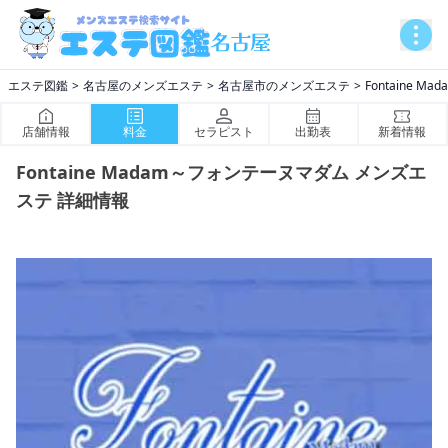
エステ図鑑
名古屋のメンズエステ
名古屋市のメンズエステ
Fontaine 
店舗情報
料金
セラピスト
出勤表
新着情報
Fontaine Madam～フォンテーヌマダム メンズエ
ステ 詳細情報