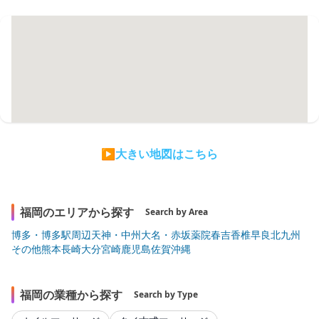
▶大きい地図はこちら
福岡のエリアから探す
Search by Area
博多・博多駅周辺
天神・中州
大名・赤坂
薬院
春吉
香椎
早良
北九州
その他
熊本
長崎
大分
宮崎
鹿児島
佐賀
沖縄
福岡の業種から探す
Search by Type