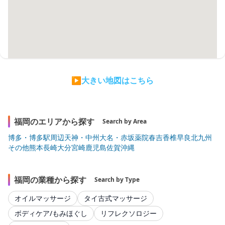
▶大きい地図はこちら
福岡のエリアから探す
Search by Area
博多・博多駅周辺
天神・中州
大名・赤坂
薬院
春吉
香椎
早良
北九州
その他
熊本
長崎
大分
宮崎
鹿児島
佐賀
沖縄
福岡の業種から探す
Search by Type
オイルマッサージ
タイ古式マッサージ
ボディケア/もみほぐし
リフレクソロジー