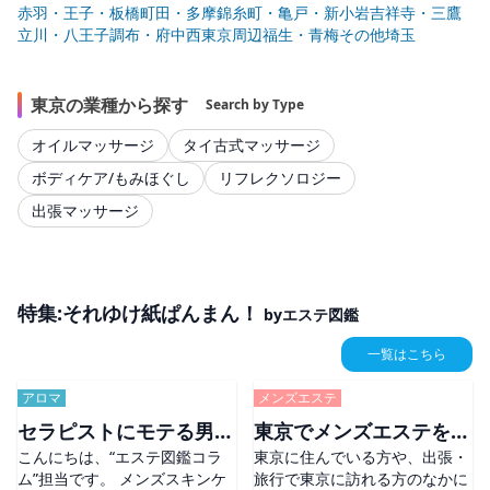
赤羽・王子・板橋
町田・多摩
錦糸町・亀戸・新小岩
吉祥寺・三鷹
立川・八王子
調布・府中
西東京周辺
福生・青梅
その他
埼玉
東京の業種から探す
Search by Type
オイルマッサージ
タイ古式マッサージ
ボディケア/もみほぐし
リフレクソロジー
出張マッサージ
特集:それゆけ紙ぱんまん！
byエステ図鑑
一覧はこちら
アロマ
メンズエステ
セラピストにモテる男は
東京でメンズエステを楽
こんにちは、“エステ図鑑コラ
東京に住んでいる方や、出張・
肌から違う？今日から始
しむなら？おすすめエリ
ム”担当です。 メンズスキンケ
旅行で東京に訪れる方のなかに