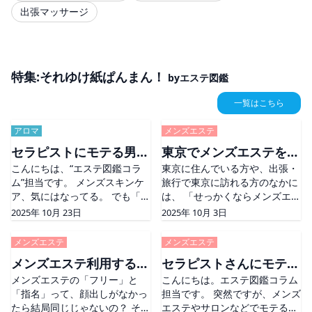
出張マッサージ
特集:それゆけ紙ぱんまん！
byエステ図鑑
一覧はこちら
アロマ
メンズエステ
セラピストにモテる男は
東京でメンズエステを楽
こんにちは、“エステ図鑑コラ
東京に住んでいる方や、出張・
肌から違う？今日から始
しむなら？おすすめエリ
ム”担当です。 メンズスキンケ
旅行で東京に訪れる方のなかに
めるスキンケア
アガイド
ア、気にはなってる。 でも「何
は、 「せっかくならメンズエス
使えばいいの？」「正直めんど
テを利用してみたい！」という
2025年 10月 23日
2025年 10月 3日
くさい…」と思ってる人、多い
方も多いのではないでしょう
のではないでしょうか。 今は化
か。 しかし、東京はとにかく広
メンズエステ
メンズエステ
粧水や洗顔料も豊富で、選ぶだ
く、数えきれないほどのメンズ
メンズエステ利用するな
セラピストさんにモテる
けでも一苦労。 で [&#8230;]
エステ店があります。
The post セラピストにモテる
メンズエステの「フリー」と
[&#8230;] The post 東京でメ
こんにちは。エステ図鑑コラム
らフリー？指名？
ダンディ客とは？
男は肌から違う？今日から始め
「指名」って、顔出しがなかっ
ンズエステを楽しむなら？おす
担当です。 突然ですが、メンズ
るスキンケア first appeared
たら結局同じじゃないの？ そう
すめエリアガイド first
エステやサロンなどでモテる男