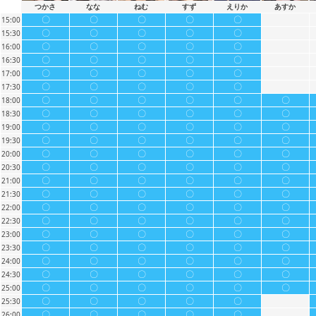
つかさ
なな
ねむ
すず
えりか
あすか
〇
〇
〇
〇
〇
15:00
〇
〇
〇
〇
〇
15:30
〇
〇
〇
〇
〇
16:00
〇
〇
〇
〇
〇
16:30
〇
〇
〇
〇
〇
17:00
〇
〇
〇
〇
〇
17:30
〇
〇
〇
〇
〇
〇
18:00
〇
〇
〇
〇
〇
〇
18:30
〇
〇
〇
〇
〇
〇
19:00
〇
〇
〇
〇
〇
〇
19:30
〇
〇
〇
〇
〇
〇
20:00
〇
〇
〇
〇
〇
〇
20:30
〇
〇
〇
〇
〇
〇
21:00
〇
〇
〇
〇
〇
〇
21:30
〇
〇
〇
〇
〇
〇
22:00
〇
〇
〇
〇
〇
〇
22:30
〇
〇
〇
〇
〇
〇
23:00
〇
〇
〇
〇
〇
〇
23:30
〇
〇
〇
〇
〇
〇
24:00
〇
〇
〇
〇
〇
〇
24:30
〇
〇
〇
〇
〇
〇
25:00
〇
〇
〇
〇
〇
25:30
〇
〇
〇
〇
〇
26:00