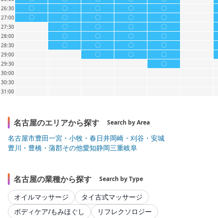
〇
〇
〇
〇
〇
26:30
〇
〇
〇
〇
〇
27:00
〇
〇
〇
〇
27:30
〇
〇
〇
〇
28:00
〇
〇
〇
〇
28:30
〇
〇
〇
29:00
〇
29:30
30:00
30:30
31:00
名古屋のエリアから探す
Search by Area
名古屋市
豊田
一宮・小牧・春日井
岡崎・刈谷・安城
豊川・豊橋・蒲郡
その他
愛知
静岡
三重
岐阜
名古屋の業種から探す
Search by Type
オイルマッサージ
タイ古式マッサージ
ボディケア/もみほぐし
リフレクソロジー