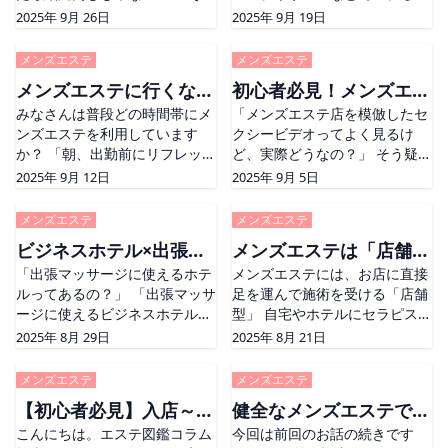
on そ
思っている方、意外と多いので
appeared on そ
性ってどんな人だと思います
2025年 9月 26日
2025年 9月 19日
はないでしょうか。 確かに、顔
か? それはずばり「ダンディな
写真がないセラピストばかりだ
男性」です！！ ダンディな男性
メンズエステ
メンズエステ
と、誰を選んでも違いが分かり
はセラピストさん的にもサービ
メンズエステに行くなら
初心者必見！メンズエス
にくいですよね 笑 で
スしたいお客様「第一
[&#8230;] The post メンズエ
みなさんは普段どの時間帯にメ
[&#8230;] The post セラピス
「メンズエステ店を模倣したセ
何時？理想の時間帯をご
テのよくある勘違い！
ステ利用するならフリー？指
ンズエステを利用しています
トさんにモテるダンディ客と
クシービデオってよく見るけ
紹介
名？ first appeared on そ
か？ 「朝、出勤前にリフレッシ
は？ first appeared on そ
ど、実際どうなの？」 そう疑問
ュしたい」 「夜、仕事終わりに
に感じたことはありませんか？
2025年 9月 12日
2025年 9月 5日
ゆっくり疲れを癒したい」 とい
特に、メンズエステ初心者の方
ったように、エステを利用する
などは、メンズエステが実際に
メンズエステ
メンズエステ
タイミングは人それぞれです。
どんなお店なのか分からないま
ビジネスホテル×出張マ
メンズエステは「店舗
さて、今回のコラム [&#8230;]
まお店に入って、 「あ
The post メンズエステに行く
「出張マッサージに使えるホテ
[&#8230;] The post 初心者必
メンズエステには、お店に直接
ッサージで非日常体
型」と「派遣型」どちら
なら何時？理想の時間帯をご紹
ルってあるの？」 「出張マッサ
見！メンズエステのよくある勘
足を運んで施術を受ける「店舗
験！？
を選ぶ？メリット・デメ
介 first appeared on そ
ージに使えるビジネスホテルが
違い！ first appeared on そ
型」 自宅やホテルにセラピスト
リットをご紹介
知りたい」 という疑問をお持ち
さんを派遣して施術を受けられ
2025年 8月 29日
2025年 8月 21日
ではありませんか？ &#160; そ
る「派遣型」があります。 他に
こでこの記事ではそんな出張メ
もマンションなどで施術を受け
メンズエステ
メンズエステ
ンズエステ店が多いエリアで 出
られる「プライベートサロン」
【初心者必見】入店～退
健全なメンズエステで指
張マッサー [&#8230;] The
の形態のメンズエステ
post ビジネスホテル×出張マッ
こんにちは。エステ図鑑コラム
[&#8230;] The post メンズエ
今回は前回のお話の続きです
店までの流れを解説！
名したくなるセラピスト