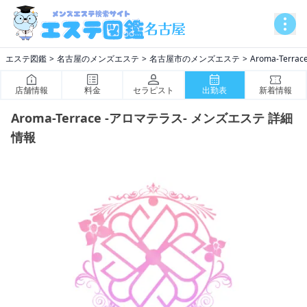
エステ図鑑
名古屋のメンズエステ
名古屋市のメンズエステ
Aroma-Terr
店舗情報
料金
セラピスト
出勤表
新着情報
Aroma-Terrace -アロマテラス- メンズエステ 詳細
情報