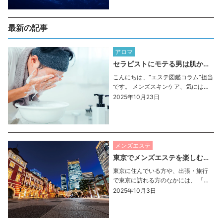
サージが多数あります。 …とはいっ
ても、メンズエステ初心者 […]
最新の記事
アロマ
セラピストにモテる男は肌から違う？今日から始めるスキンケア
こんにちは、“エステ図鑑コラム”担当
です。 メンズスキンケア、気にはな
ってる。 でも「何使えばいいの？」
2025年10月23日
「正直めんどくさい…」と思ってる
人、多いのではないでしょうか。 今
は化粧水や洗顔料も豊富で、選ぶだ
けでも一苦労。 で […]
メンズエステ
東京でメンズエステを楽しむなら？おすすめエリアガイド
東京に住んでいる方や、出張・旅行
で東京に訪れる方のなかには、 「せ
っかくならメンズエステを利用して
2025年10月3日
みたい！」という方も多いのではな
いでしょうか。 しかし、東京はとに
かく広く、数えきれないほどのメン