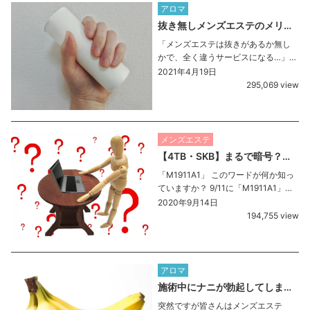
アロマ
抜き無しメンズエステのメリットを徹底解説！
「メンズエステは抜きがあるか無し
かで、全く違うサービスになる…」
メンズエステ通がそう語るぐらい、
2021年4月19日
「抜きなし」か「抜きあり」かは、
295,069 view
メンズエステ利用客に取っては重要
なことです。 とはいっても、 ・抜き
無しメンズエステと抜き […]
メンズエステ
【4TB・SKB】まるで暗号？メンズエステ専門用語
「M1911A1」 このワードが何か知っ
ていますか？ 9/11に「M1911A1」と
いうTwitterでトレンド入りしたワー
2020年9月14日
ドで、実は銃の型番の名称なんで
194,755 view
す。 この銃は映画やアニメでよく使
われている種類です。 トレンドに
[…]
アロマ
施術中にナニが勃起してしまったときのマナーまとめ
突然ですが皆さんはメンズエステ