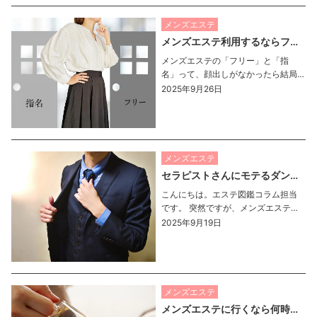
ズエステ店があります。 […]
メンズエステ
メンズエステ利用するならフリー？指名？
メンズエステの「フリー」と「指
名」って、顔出しがなかったら結局
同じじゃないの？ そう思っている
2025年9月26日
方、意外と多いのではないでしょう
か。 確かに、顔写真がないセラピス
トばかりだと、誰を選んでも違いが
分かりにくいですよね 笑 で […]
メンズエステ
セラピストさんにモテるダンディ客とは？
こんにちは。エステ図鑑コラム担当
です。 突然ですが、メンズエステや
サロンなどでモテる男性ってどんな
2025年9月19日
人だと思いますか? それはずばり「ダ
ンディな男性」です！！ ダンディな
男性はセラピストさん的にもサービ
スしたいお客様「第一 […]
メンズエステ
メンズエステに行くなら何時？理想の時間帯をご紹介