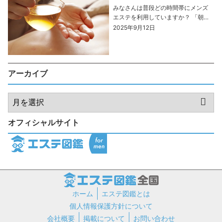
みなさんは普段どの時間帯にメンズ
エステを利用していますか？ 「朝、
出勤前にリフレッシュしたい」
2025年9月12日
「夜、仕事終わりにゆっくり疲れを
癒したい」 といったように、エステ
を利用するタイミングは人それぞれ
です。 さて、今回のコラム […]
アーカイブ
オフィシャルサイト
ホーム
エステ図鑑とは
個人情報保護方針について
会社概要
掲載について
お問い合わせ