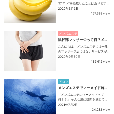
で”アレ”を経験したことはあります
か？
2020年3月3日
157,389 view
メンズエステ
鼠径部マッサージって何？メンズエステの人気サービスを解説
こんにちは。 メンズエステには一般
のマッサージ店にはないサービスが
あります。 それが「鼠径部マッサー
2020年9月30日
ジ」です。 そもそもとして、「鼠径
135,612 view
部」とはどこの部位のことかという
と、太もものつけ根あたりのことで
す。 メンズエステ以外 […]
アロマ
メンズエステでマーメイド施術の魅力を徹底解説！
「メンズエステのマーメイドって
何！？」 そんな風に疑問を感じてい
る、メンズエステ初心者の方はいま
2021年7月2日
せんか？ メンズエステには鼠径部マ
134,283 view
ッサージを始めとして、独特なマッ