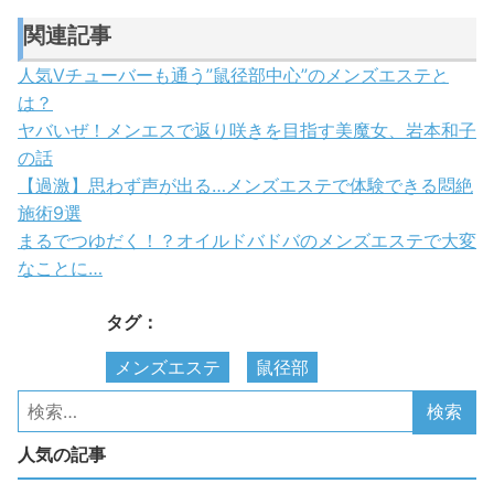
関連記事
人気Vチューバーも通う”鼠径部中心”のメンズエステと
は？
ヤバいぜ！メンエスで返り咲きを目指す美魔女、岩本和子
の話
【過激】思わず声が出る…メンズエステで体験できる悶絶
施術9選
まるでつゆだく！？オイルドバドバのメンズエステで大変
なことに…
タグ：
メンズエステ
鼠径部
人気の記事